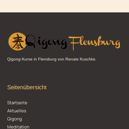
Wintersonnenwende – der
Himmel muss leer sein und
die Tage schon wieder
länger werden, dann kann
ein neues Jahr beginnen.
In China wird das
Neujahrsfest auch
„Frühlingsfest“ genannt –
Qigong-Kurse in Flensburg von Renate Kuschke.
es ist das wichtigste Fest
…
Seitenübersicht
Startseite
Aktuelles
Qigong
Meditation