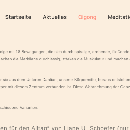
Startseite
Aktuelles
Qigong
Meditati
gsfolge mit 18 Bewegungen, die sich durch spiralige, drehende, fließe
chen die Meridiane durchlässig, stärken die Muskulatur und machen 
sie aus dem Unteren Dantian, unserer Körpermitte, heraus entstehen l
örper mit diesem Zentrum verbunden ist. Diese Wahrnehmung der Ganzhe
rschiedene Varianten.
en für den Alltag“ von Liane U. Schoefer (nur